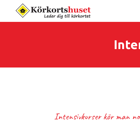
Inte
Intensivkurser kör man nor