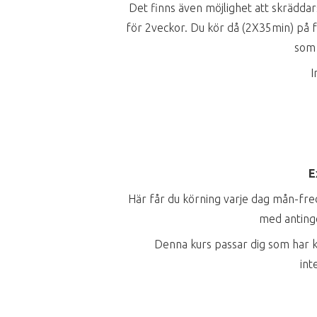
Det finns även möjlighet att skräddar
för 2veckor. Du kör då (2X35min) på f
som 
I
E
Här får du körning varje dag mån-fred 
med antinge
Denna kurs passar dig som har k
int