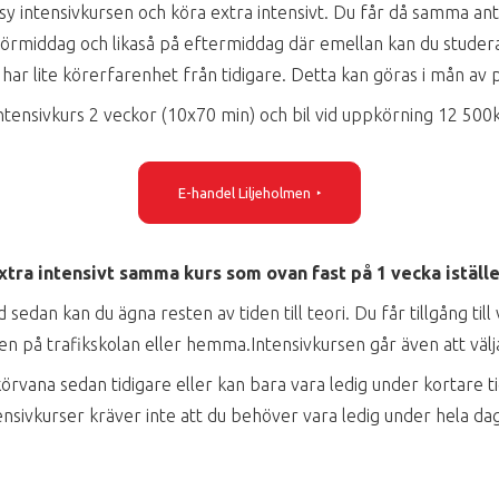
sy intensivkursen och köra extra intensivt. Du får då samma ant
örmiddag och likaså på eftermiddag där emellan kan du studera t
har lite körerfarenhet från tidigare. Detta kan göras i mån av p
ntensivkurs 2 veckor (10x70 min) och bil vid uppkörning 12 500
E-handel Liljeholmen
xtra intensivt samma kurs som ovan fast på 1 vecka iställe
sedan kan du ägna resten av tiden till teori. Du får tillgång til
n på trafikskolan eller hemma.Intensivkursen går även att välja
örvana sedan tidigare eller kan bara vara ledig under kortare 
ensivkurser kräver inte att du behöver vara ledig under hela da