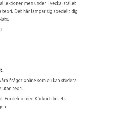
al lektioner men under 1vecka istället
eori. Det här lämpar sig speciellt dig
lats.
kr
t.
l våra frågor online som du kan studera
 utan teori.
tid. Fördelen med Körkortshusets
gen.