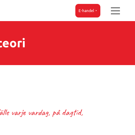
E-handel
teori
le varje vardag, på dagtid,